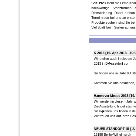
Seit 1923
steht die Firma Knab
hochwertige Stanzformen s
Dienstleistung. Dabei stehen
Termintreue bei uns an erster 
Produkte suchen, sind Sie bei 
Viel Spaß beim Surfen auf un
K 2013 [16. Apr. 2013 - 10:
Wir stellen auch in diesem 
2013 in D�sseldorf vor.
Sie finden uns in Halle 8B St
Kommen Sie uns besuchen, w
Hannover Messe 2013 [19. 
Wir werden in diesem Jahr w
Die Ausstellung findet statt
Sie k�nnen uns finden in der
Wir freuen uns auf Ihren Be
NEUER STANDORT !!! [ 2. F
13158 Berlin-Wilhelmsruh