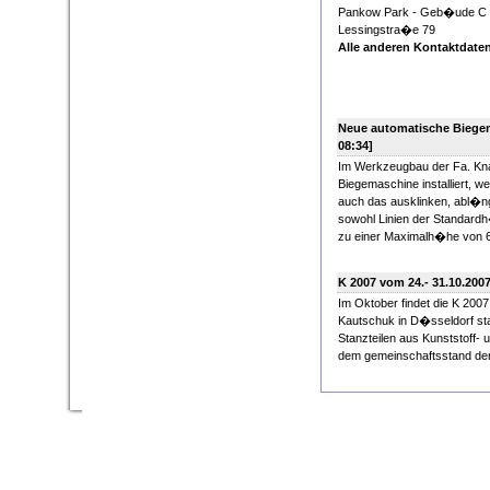
Pankow Park - Geb�ude C 
Lessingstra�e 
Alle anderen Kontaktdaten
Neue automatische Biegem
08:34]
Im Werkzeugbau der Fa. Kna
Biegemaschine installiert, w
auch das ausklinken, abl�
sowohl Linien der Standardh
zu einer Maximalh�he von 
K 2007 vom 24.- 31.10.2007 
Im Oktober findet die K 2007
Kautschuk in D�sseldorf stat
Stanzteilen aus Kunststoff-
dem gemeinschaftsstand der 